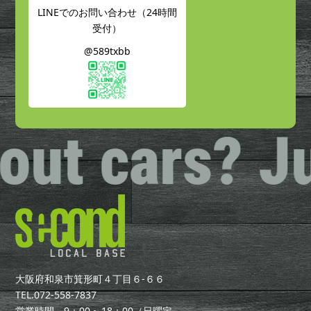
LINEでのお問い合わせ（24時間
受付）
@589txbb
t cars? Just
大阪府和泉市箕形町４丁目６-６６
TEL.
072-558-7837
営業時間 9：00 ~ 18：00（日曜定